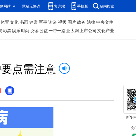
建网站
网站无障碍
客户端
手机版
站内搜索
体育
文化
书画
健康
军事
访谈
视频
图片
政务
法律
中央文件
展
彩票
娱乐
时尚
悦读
公益
一带一路
亚太网
上市公司
文化产业
护要点需注意