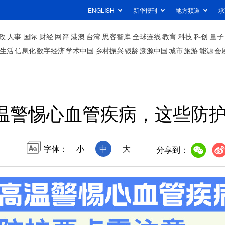
ENGLISH
新华报刊
地方频道
承
政
人事
国际
财经
网评
港澳
台湾
思客智库
全球连线
教育
科技
科创
量子
生活
信息化
数字经济
学术中国
乡村振兴
银龄
溯源中国
城市
旅游
能源
会
温警惕心血管疾病，这些防
字体：
小
中
大
分享到：