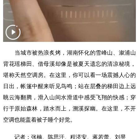
山东
河南
湖北
湖南
广东
广西
海南
重庆
四川
贵州
云南
西藏
陕西
甘肃
青海
宁夏
当城市被热浪炙烤，湖南怀化的雪峰山、溆浦山
新疆
内蒙古
黑龙江
背花瑶梯田、借母溪却像是被夏天遗忘的清凉秘境，
堪称天然空调房。在这里，你可以看一场震撼人心的
多语种频道
日出，帐篷中醒来听见鸟鸣；站在层叠的梯田边上远
English
Español
Français
عربى
眺云海翻腾，滑入山间水滑道中感受飞翔的快感；穿
Русский язык
日本語
한국어
行于原始森林，踏水而上，溯溪探幽。在这里，不开
Deutsch
Português
空调也能盖着被子睡个好觉。
记者：张楠、陈思汗、程济安、蒋若蕾、刘昱