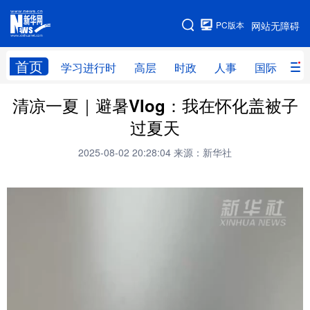
手机版
PC版本
网站无障碍
网站地图
首页
学习进行时
高层
时政
人事
国际
财
清凉一夏｜避暑Vlog：我在怀化盖被子
学习进行时
高层
时政
人事
过夏天
国际
财经
网评
港澳
2025-08-02 20:28:04
来源：新华社
台湾
思客智库
全球连线
教育
科技
科创
量子
体育
文化
书画
健康
军事
访谈
视频
图片
政务
法律
中央文件
金融
汽车
食品
人居
信息化
数字经济