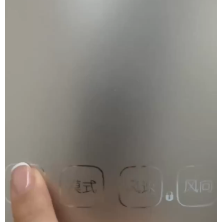
学术中国
乡村振兴
银龄
溯源中国
城市
旅游
能源
会展
彩票
娱乐
时尚
悦读
公益
一带一路
亚太网
上市公司
文化产业
地方频道
北京
天津
河北
山西
辽宁
吉林
上海
江苏
浙江
安徽
福建
江西