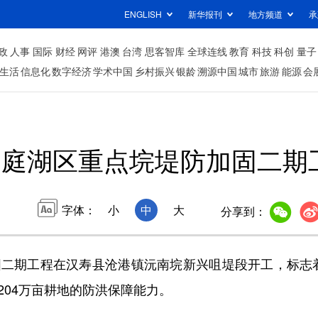
ENGLISH
新华报刊
地方频道
承
政
人事
国际
财经
网评
港澳
台湾
思客智库
全球连线
教育
科技
科创
量子
生活
信息化
数字经济
学术中国
乡村振兴
银龄
溯源中国
城市
旅游
能源
会
洞庭湖区重点垸堤防加固二期
字体：
小
中
大
分享到：
二期工程在汉寿县沧港镇沅南垸新兴咀堤段开工，标志
204万亩耕地的防洪保障能力。