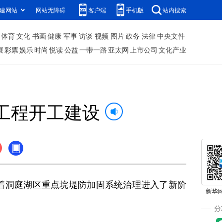
建网站
网站无障碍
客户端
手机版
站内搜索
体育
文化
书画
健康
军事
访谈
视频
图片
政务
法律
中央文件
展
彩票
娱乐
时尚
悦读
公益
一带一路
亚太网
上市公司
文化产业
工程开工建设
着洞庭湖区重点垸堤防加固系统治理进入了新阶