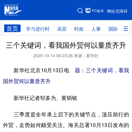
手机版
PC版本
网站无障碍
网站地图
首页
学习进行时
高层
时政
人事
国际
财
三个关键词，看我国外贸何以量质齐升
学习进行时
高层
时政
人事
2025-10-14 09:23:26
来源：新华社
国际
财经
网评
港澳
新华社北京10月13日电
台湾
思客智库
题：三个关键词，看我
全球连线
教育
国外贸何以量质齐升
科技
科创
量子
体育
文化
书画
健康
军事
新华社记者邹多为、黄韬铭
访谈
视频
图片
政务
三季度是全年承上启下的关键节点，顶压前行的
法律
中央文件
金融
汽车
外贸，走势如何颇受关注。海关总署10月13日发布的
食品
人居
信息化
数字经济