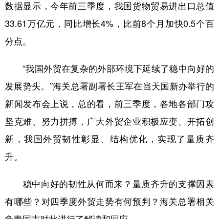
数据显示，今年前三季度，我国货物贸易进出口总值
学术中国
乡村振兴
银龄
溯源中国
33.61万亿元，同比增长4%，比前8个月加快0.5个百
分点。
城市
旅游
能源
会展
彩票
娱乐
时尚
悦读
“我国外贸在复杂的外部环境下延续了稳中向好的
公益
一带一路
亚太网
上市公司
发展势头。”海关总署副署长王军在当天国新办举行的
文化产业
新闻发布会上说，总的看，前三季度，各地各部门攻
坚克难、努力拼搏，广大外贸企业积极应变、开拓创
新，我国外贸韧性彰显、结构优化，实现了量质齐
地方频道
升。
北京
天津
河北
山西
辽宁
吉林
上海
江苏
稳中向好的韧性从何而来？量质齐升的支撑因素
有哪些？对四季度外贸走势有何预判？海关总署相关
浙江
安徽
福建
江西
负责同志对此进行了解读和回应。