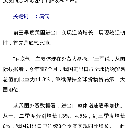
山东
河南
湖北
湖南
广东
广西
海南
重庆
关键词一：底气
四川
贵州
云南
西藏
前三季度我国进出口实现逆势增长，展现较强韧
陕西
甘肃
青海
宁夏
性，首先是底气充沛。
新疆
内蒙古
黑龙江
“有底气，主要体现在外贸大盘稳。”王军说，从国
际数据看，今年前7个月，我国进出口占全球货物贸易
多语种频道
总值的比重为11.8%，继续保持全球货物贸易第一大
English
Español
Français
عربى
国地位。
Русский язык
日本語
한국어
从我国外贸数据看，进出口整体增速逐季加快。
Deutsch
Português
从一、二季度分别增长1.3%、4.5%，到三季度增长
6%，我国进出口已连续8个季度实现同比增长。与此