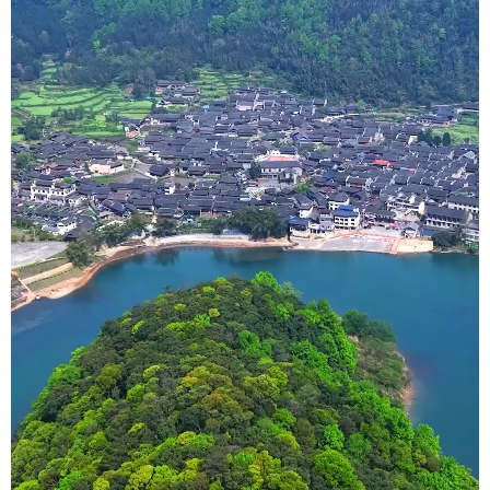
学术中国
乡村振兴
银龄
溯源中国
城市
旅游
能源
会展
彩票
娱乐
时尚
悦读
公益
一带一路
亚太网
上市公司
文化产业
地方频道
北京
天津
河北
山西
辽宁
吉林
上海
江苏
浙江
安徽
福建
江西