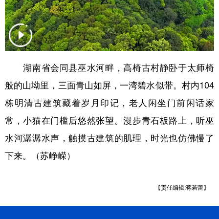
山东
河南
湖北
湖南
广东
广西
海南
重庆
四川
贵州
云南
西藏
陕西
甘肃
青海
宁夏
湖南省会同县巫水河畔，高椅古村静卧于太师椅
般的山坳里，三面青山如屏，一湾碧水似带。村内104
新疆
内蒙古
黑龙江
栋明清古建筑藏着岁月印记，老人闲坐门前闲话家
常，小猫在门槛后悠然张望。漫步青石板路上，听巫
多语种频道
水河潺潺水声，触摸古建筑的肌理，时光也仿佛慢了
English
Español
Français
عربى
下来。（苏峥嵘）
Русский язык
日本語
한국어
Deutsch
Português
【责任编辑:蒋若蕾】