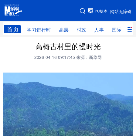
手机版
PC版本
网站无障碍
网站地图
首页
学习进行时
高层
时政
人事
国际
财
高椅古村里的慢时光
学习进行时
高层
时政
人事
2026-04-16 09:17:45
来源：新华网
国际
财经
网评
港澳
台湾
思客智库
全球连线
教育
科技
科创
量子
体育
文化
书画
健康
军事
访谈
视频
图片
政务
法律
中央文件
金融
汽车
食品
人居
信息化
数字经济