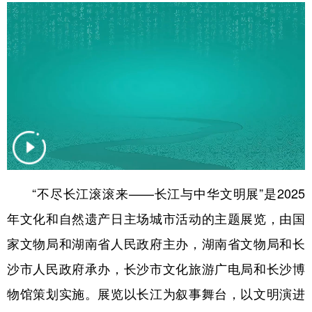
学术中国
乡村振兴
银龄
溯源中国
城市
旅游
能源
会展
彩票
娱乐
时尚
悦读
公益
一带一路
亚太网
上市公司
文化产业
“不尽长江滚滚来——长江与中华文明展”是2025
地方频道
年文化和自然遗产日主场城市活动的主题展览，由国
北京
天津
河北
山西
家文物局和湖南省人民政府主办，湖南省文物局和长
辽宁
吉林
上海
江苏
沙市人民政府承办，长沙市文化旅游广电局和长沙博
浙江
安徽
福建
江西
物馆策划实施。展览以长江为叙事舞台，以文明演进