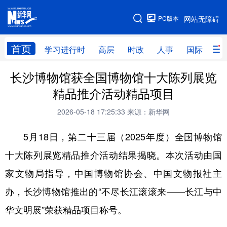
手机版
PC版本
网站无障碍
网站地图
首页
学习进行时
高层
时政
人事
国际
财
长沙博物馆获全国博物馆十大陈列展览
学习进行时
高层
时政
人事
精品推介活动精品项目
国际
财经
网评
港澳
2026-05-18 17:25:33
来源：新华网
台湾
思客智库
全球连线
教育
5月18日，第二十三届（2025年度）全国博物馆
科技
科创
量子
体育
十大陈列展览精品推介活动结果揭晓。本次活动由国
文化
书画
健康
军事
家文物局指导，中国博物馆协会、中国文物报社主
访谈
视频
图片
政务
办，长沙博物馆推出的“不尽长江滚滚来——长江与中
法律
中央文件
金融
汽车
华文明展”荣获精品项目称号。
食品
人居
信息化
数字经济