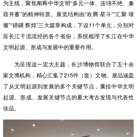
为主线，聚焦阐释中华文明“多元一体、连绵不绝、兼
山东
河南
湖北
湖南
容并蓄”的精神特质。展览结构由“欢腾·星斗”“汇聚·璀
广东
广西
海南
重庆
璨”“磅礴·辉煌”三大篇章构成，下设11个单元，分别对
四川
贵州
云南
西藏
应长江干流流经的各个省份，系统梳理了长江在中华
陕西
甘肃
青海
宁夏
文明起源、形成与发展中的重要作用。
新疆
内蒙古
黑龙江
为呈现这一宏大主题，长沙博物馆联合了五十余
家文博机构，精心汇集了215件（套）文物。展品涵盖
多语种频道
了从文明起源到发展的多个关键节点，囊括中华文明
English
Español
Français
عربى
起源、形成、发展关键节点的重大考古发现与代表性
Русский язык
日本語
한국어
珍品。
Deutsch
Português