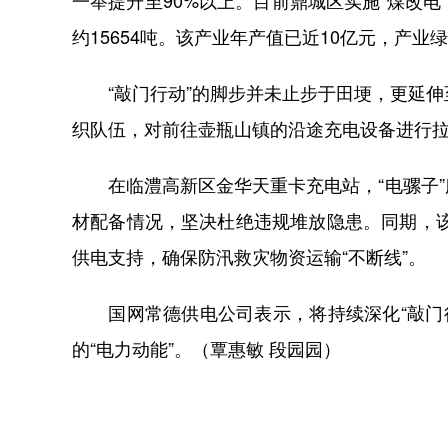
一举提升至90%以上。目前鼎城区实施“煤改电
约15654吨。该产业年产值已近10亿元，产业
“敲门行动”的脚步并未止步于田埂，更延伸
织队伍，对前往壶瓶山镇的沿途充电设备进行
在临澧高新区金华天重卡充电站，“电骡子”服
材配备情况，坚决杜绝违规堆放隐患。同期，
供电支持，确保防汛救灾物资运输“不断线”。
国网常德供电公司表示，将持续深化“敲门行
的“电力动能”。（覃惠敏 段园园）