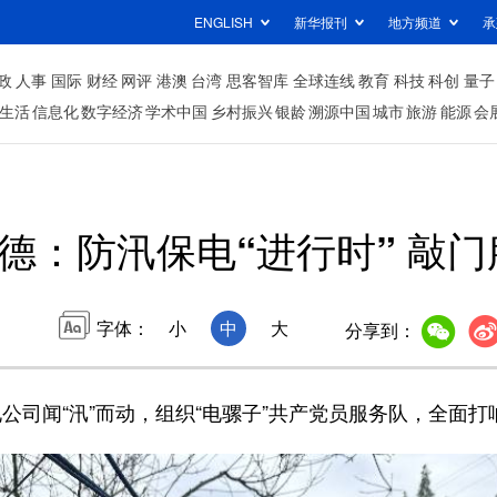
ENGLISH
新华报刊
地方频道
承
政
人事
国际
财经
网评
港澳
台湾
思客智库
全球连线
教育
科技
科创
量子
生活
信息化
数字经济
学术中国
乡村振兴
银龄
溯源中国
城市
旅游
能源
会
德：防汛保电“进行时” 敲
字体：
小
中
大
分享到：
闻“汛”而动，组织“电骡子”共产党员服务队，全面打响