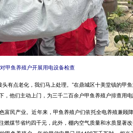
员对甲鱼养殖户开展用电设备检查
头有点老化，我们马上处理。”在鼎城区十美堂镇的甲鱼
不下，他们主动上门，为三千二百余户甲鱼养殖户排查用
色富民产业。近年来，甲鱼养殖户们依托全电养殖兼顾降本
以往燃煤节省约四千元，此外，棚内空气质量和水质显著