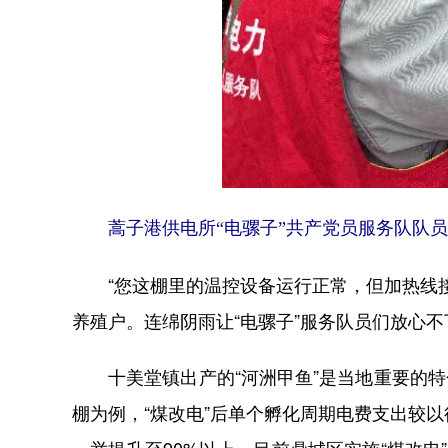
蒿子港供电所“电骡子”共产党员服务队队
“您这棚里的温控设备运行正常，但加热线接
养殖户。连绵阴雨让“电骡子”服务队员们放心
十美堂镇出产的“河洲甲鱼”是当地重要的特
棚为例，“煤改电”后单个孵化周期电费支出较