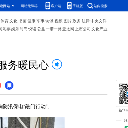
建网站
网站无障碍
客户端
手机版
站内搜索
体育
文化
书画
健康
军事
访谈
视频
图片
政务
法律
中央文件
展
彩票
娱乐
时尚
悦读
公益
一带一路
亚太网
上市公司
文化产业
门服务暖民心
防汛保电“敲门行动”。