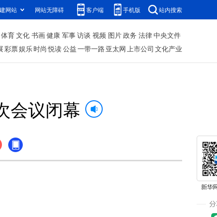
建网站
网站无障碍
客户端
手机版
站内搜索
体育
文化
书画
健康
军事
访谈
视频
图片
政务
法律
中央文件
展
彩票
娱乐
时尚
悦读
公益
一带一路
亚太网
上市公司
文化产业
次会议闭幕