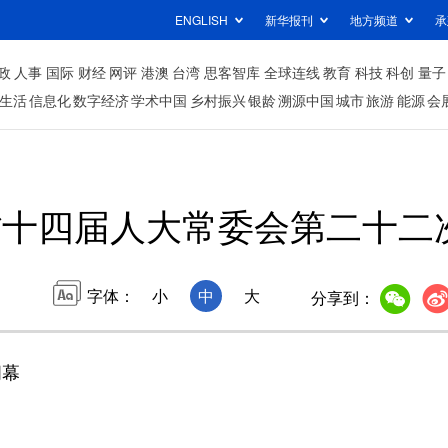
ENGLISH
新华报刊
地方频道
承
政
人事
国际
财经
网评
港澳
台湾
思客智库
全球连线
教育
科技
科创
量子
生活
信息化
数字经济
学术中国
乡村振兴
银龄
溯源中国
城市
旅游
能源
会
省十四届人大常委会第二十二
字体：
小
中
大
分享到：
闭幕