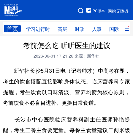
手机版
PC版本
网站无障碍
网站地图
首页
学习进行时
高层
时政
人事
国际
财
考前怎么吃 听听医生的建议
学习进行时
高层
时政
人事
2026-06-01 17:21:26
来源：新华社
国际
财经
网评
港澳
新华社长沙5月31日电（记者帅才）中高考在即，
台湾
思客智库
全球连线
教育
考生的饮食搭配直接影响身体状态。临床营养科专家
科技
科创
量子
体育
提醒，考生饮食以口味清淡、营养均衡为核心原则，
文化
书画
健康
军事
考前饮食不必盲目进补、更换日常食谱。
访谈
视频
图片
政务
长沙市中心医院临床营养科副主任医师孙艳提
法律
中央文件
金融
汽车
醒，考生三餐主食要定量。每餐主食量建议二两米饭
食品
人居
信息化
数字经济