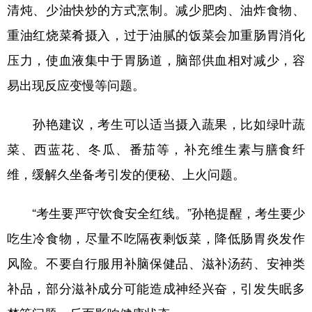
山东
河南
湖北
湖南
清炖、少油快炒的方式烹制。减少肥肉、油炸食物、
重油红烧菜肴摄入，过于油腻的饭菜会加重肠胃消化
广东
广西
海南
重庆
压力，使血液集中于胃肠道，脑部供血相对减少，容
四川
贵州
云南
西藏
易出现反应变慢等问题。
陕西
甘肃
青海
宁夏
孙艳建议，考生可以适当摄入蔬果，比如绿叶蔬
新疆
内蒙古
黑龙江
菜、西蓝花、冬瓜、番茄等，补充维生素与膳食纤
维，缓解久坐备考引发的便秘、上火问题。
多语种频道
English
Español
Français
عربى
“考生要严守饮食安全红线。”孙艳提醒，考生要少
Русский язык
日本語
한국어
吃生冷食物，尽量不吃隔夜剩饭菜，降低肠胃炎发作
风险。不要自行服用补脑保健品、滋补汤药、安神类
Deutsch
Português
补品，部分滋补成分可能造成神经兴奋，引发失眠多