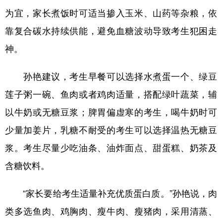
为宜，家长煮饭时可适当掺入玉米、山药等杂粮，依
学术中国
乡村振兴
银龄
溯源中国
靠复合碳水持续供能，避免血糖波动导致考生犯困走
城市
旅游
能源
会展
神。
彩票
娱乐
时尚
悦读
孙艳建议，考生早餐可以选择水煮蛋一个、绿豆
公益
一带一路
亚太网
上市公司
莲子粥一碗、鱼肉或者鸡肉适量，搭配绿叶蔬菜，辅
文化产业
以牛奶或无糖豆浆；脾胃偏虚寒的考生，喝牛奶时可
少量加姜片，乳糖不耐受的考生可以选择温热无糖豆
地方频道
浆。考生尽量少吃油条、油炸面点、甜蛋糕、奶茶及
北京
天津
河北
山西
含糖饮料。
辽宁
吉林
上海
江苏
“家长要给考生适量补充优质蛋白质。”孙艳说，肉
浙江
安徽
福建
江西
类多选鱼肉、鸡胸肉、瘦牛肉、瘦猪肉，采用清蒸、