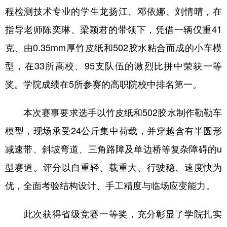
程检测技术专业的学生龙扬江、邓依娜、刘情晴，在
学术中国
乡村振兴
银龄
溯源中国
指导老师陈奕琳、梁颖君的带领下，凭借一辆仅重41
城市
旅游
能源
会展
克、由0.35mm厚竹皮纸和502胶水粘合而成的小车模
彩票
娱乐
时尚
悦读
型，在33所高校、95支队伍的激烈比拼中荣获一等
奖。学院成绩在5所参赛的高职院校中排名第一。
公益
一带一路
亚太网
上市公司
文化产业
本次赛事要求选手以竹皮纸和502胶水制作勒勒车
模型，现场承受24公斤集中荷载，并穿越含有半圆形
地方频道
减速带、斜坡弯道、三角路障及单边桥等复杂障碍的u
型赛道。评分以自重轻、载重大、行驶稳、速度快为
北京
天津
河北
山西
优，全面考验结构设计、手工精度与临场应变能力。
辽宁
吉林
上海
江苏
浙江
安徽
福建
江西
此次获得省级竞赛一等奖，充分彰显了学院扎实