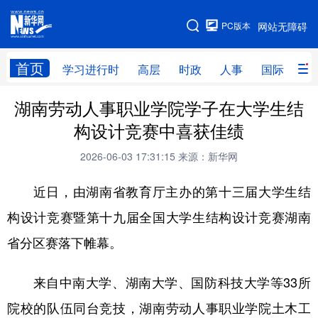
手机版
PC版本
网站无障碍
网站地图
首页
学习进行时
高层
时政
人事
国际
财
湖南劳动人事职业学院学子在大学生结
学习进行时
高层
时政
人事
构设计竞赛中喜获佳绩
国际
财经
网评
港澳
2026-06-03 17:31:15
来源：新华网
台湾
思客智库
全球连线
教育
近日，由湖南省教育厅主办的第十三届大学生结
科技
科创
量子
体育
构设计竞赛暨第十九届全国大学生结构设计竞赛湖南
文化
书画
健康
军事
省分区赛落下帷幕。
访谈
视频
图片
政务
来自中南大学、湖南大学、国防科技大学等33所
法律
中央文件
金融
汽车
院校的队伍同台竞技，湖南劳动人事职业学院土木工
食品
人居
信息化
数字经济