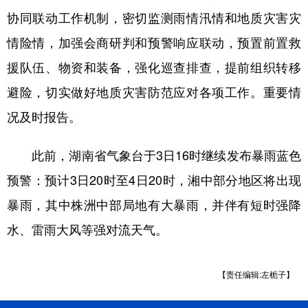
协同联动工作机制，密切监测雨情汛情和地质灾害灾
学术中国
乡村振兴
银龄
溯源中国
情险情，加强会商研判和预警响应联动，预置前置救
城市
旅游
能源
会展
援队伍、物资和装备，强化巡查排查，提前组织转移
彩票
娱乐
时尚
悦读
避险，切实做好地质灾害防范应对各项工作。重要情
公益
一带一路
亚太网
上市公司
况及时报告。
文化产业
此前，湖南省气象台于3日16时继续发布暴雨蓝色
预警：预计3日20时至4日20时，湘中部分地区将出现
地方频道
暴雨，其中株洲中部局地有大暴雨，并伴有短时强降
北京
天津
河北
山西
水、雷雨大风等强对流天气。
辽宁
吉林
上海
江苏
【责任编辑:左栀子】
浙江
安徽
福建
江西