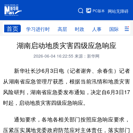
手机版
PC版本
网站无障碍
网站地图
首页
学习进行时
高层
时政
人事
国际
财
湖南启动地质灾害四级应急响应
学习进行时
高层
时政
人事
2026-06-04 16:22:55
来源：新华网
国际
财经
网评
港澳
新华社长沙6月3日电（记者谢奔、余春生）记者
台湾
思客智库
全球连线
教育
从湖南省应急管理厅获悉，根据当前汛情和地质灾害
科技
科创
量子
体育
风险研判，湖南省应急委发布通知，决定自6月3日17
文化
书画
健康
军事
时起，启动地质灾害四级应急响应。
访谈
视频
图片
政务
通知要求，各地各相关部门按照应急响应要求，
法律
中央文件
金融
汽车
压紧压实属地党委政府防范应对主体责任，落实部门
食品
人居
信息化
数字经济