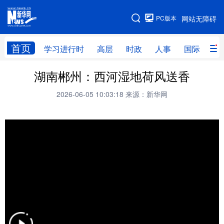
手机版
PC版本
网站无障碍
网站地图
首页
学习进行时
高层
时政
人事
国际
财
湖南郴州：西河湿地荷风送香
学习进行时
高层
时政
人事
2026-06-05 10:03:18
来源：新华网
国际
财经
网评
港澳
台湾
思客智库
全球连线
教育
科技
科创
量子
体育
文化
书画
健康
军事
访谈
视频
图片
政务
法律
中央文件
金融
汽车
食品
人居
信息化
数字经济