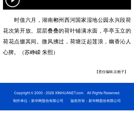
学术中国
乡村振兴
银龄
溯源中国
时值六月，湖南郴州西河国家湿地公园永兴段荷
城市
旅游
能源
会展
花次第开放。层层叠叠的荷叶铺满水面，亭亭玉立的
彩票
娱乐
时尚
悦读
荷花点缀其间。微风拂过，荷塘泛起莲浪，幽香沁人
公益
一带一路
亚太网
上市公司
心脾。（苏峥嵘 朱熙）
文化产业
【责任编辑:左栀子】
地方频道
Copyright © 2000 - 2026 XINHUANET.com All Rights Reserved.
北京
天津
河北
山西
制作单位：新华网股份有限公司 版权所有：新华网股份有限公司
辽宁
吉林
上海
江苏
浙江
安徽
福建
江西