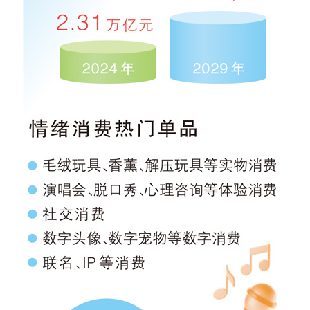
学术中国
乡村振兴
银龄
溯源中国
城市
旅游
能源
会展
彩票
娱乐
时尚
悦读
公益
一带一路
亚太网
上市公司
文化产业
地方频道
北京
天津
河北
山西
辽宁
吉林
上海
江苏
浙江
安徽
福建
江西