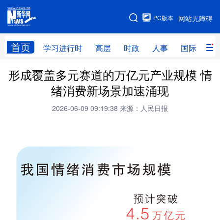
手机版
PC版本
网站无障碍
网站地图
首页
学习进行时
高层
时政
人事
国际
财
形成覆盖多元赛道的万亿元产业规模 情
学习进行时
高层
时政
人事
绪消费新场景加速涌现
国际
财经
网评
港澳
2026-06-09 09:19:38
来源：人民日报
台湾
思客智库
全球连线
教育
科技
科创
量子
体育
文化
书画
健康
军事
访谈
视频
图片
政务
法律
中央文件
金融
汽车
食品
人居
信息化
数字经济