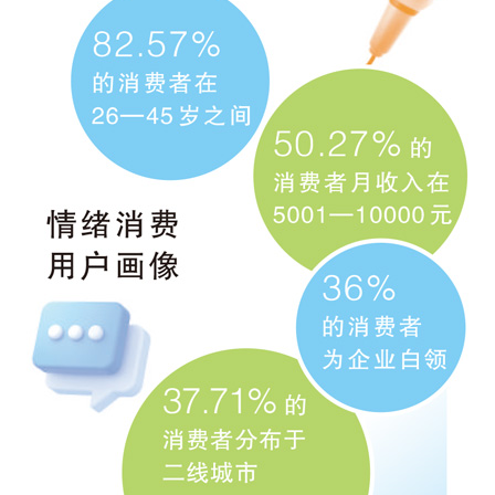
山东
河南
湖北
湖南
广东
广西
海南
重庆
四川
贵州
云南
西藏
陕西
甘肃
青海
宁夏
新疆
内蒙古
黑龙江
多语种频道
English
Español
Français
عربى
Русский язык
日本語
한국어
Deutsch
Português