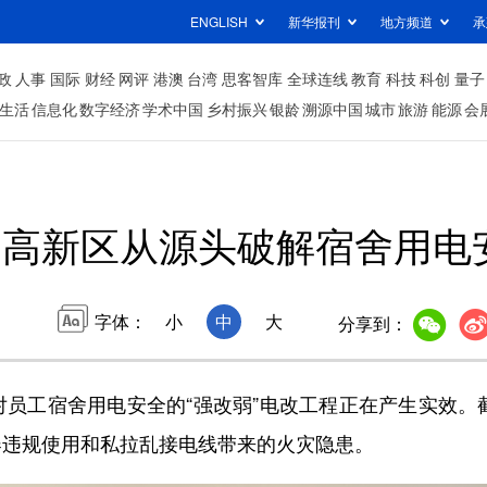
ENGLISH
新华报刊
地方频道
承
政
人事
国际
财经
网评
港澳
台湾
思客智库
全球连线
教育
科技
科创
量子
生活
信息化
数字经济
学术中国
乡村振兴
银龄
溯源中国
城市
旅游
能源
会
州高新区从源头破解宿舍用电
字体：
小
中
大
分享到：
宿舍用电安全的“强改弱”电改工程正在产生实效。截至20
器违规使用和私拉乱接电线带来的火灾隐患。