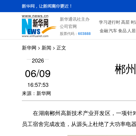
新华通讯社主办
学习进行时
高层
时
公司官网
金融
汽车
食品
人居
股票代码：
603888
新华网
> 新闻 > 正文
2026
郴
06/09
16:57:53
来源：新华网
在湖南郴州高新技术产业开发区，一项针对员工
员工宿舍完成改造，从源头上杜绝了大功率电