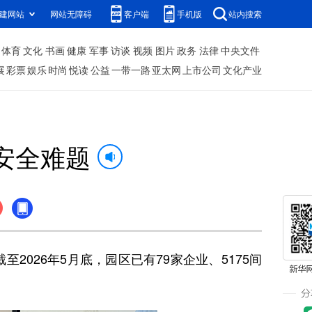
建网站
网站无障碍
客户端
手机版
站内搜索
体育
文化
书画
健康
军事
访谈
视频
图片
政务
法律
中央文件
展
彩票
娱乐
时尚
悦读
公益
一带一路
亚太网
上市公司
文化产业
安全难题
26年5月底，园区已有79家企业、5175间