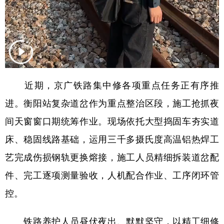
山东
河南
湖北
湖南
广东
广西
海南
重庆
四川
贵州
云南
西藏
陕西
甘肃
青海
宁夏
近期，京广铁路集中修各项重点任务正有序推
新疆
内蒙古
黑龙江
进。衡阳站复杂道岔作为重点整治区段，施工抢抓夜
间天窗窗口期统筹作业。现场依托大型捣固车夯实道
多语种频道
床、稳固线路基础，运用三千多摄氏度高温铝热焊工
English
Español
Français
عربى
艺完成伤损钢轨更换熔接，施工人员精细拆装道岔配
Русский язык
日本語
한국어
件、完工逐项测量验收，人机配合作业、工序闭环管
Deutsch
Português
控。
铁路养护人员昼伏夜出、默默坚守，以精工细修