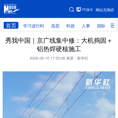
手机版
PC版本
网站无障碍
网站地图
首页
学习进行时
高层
时政
人事
国际
财
秀我中国｜京广线集中修：大机捣固＋
学习进行时
高层
时政
人事
铝热焊硬核施工
国际
财经
网评
港澳
2026-06-10 17:33:08
来源：新华社
台湾
思客智库
全球连线
教育
科技
科创
量子
体育
文化
书画
健康
军事
访谈
视频
图片
政务
法律
中央文件
金融
汽车
食品
人居
信息化
数字经济