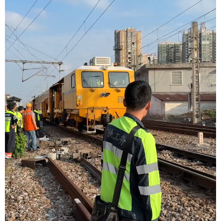
学术中国
乡村振兴
银龄
溯源中国
城市
旅游
能源
会展
彩票
娱乐
时尚
悦读
公益
一带一路
亚太网
上市公司
文化产业
地方频道
北京
天津
河北
山西
辽宁
吉林
上海
江苏
浙江
安徽
福建
江西