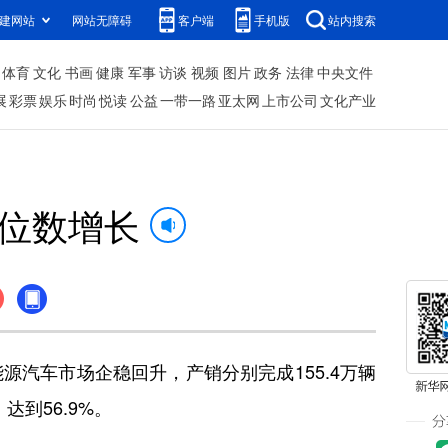
建网站
网站无障碍
客户端
手机版
站内搜索
体育
文化
书画
健康
军事
访谈
视频
图片
政务
法律
中央文件
展
彩票
娱乐
时尚
悦读
公益
一带一路
亚太网
上市公司
文化产业
位数增长
源汽车市场企稳回升，产销分别完成155.4万辆
达到56.9%。