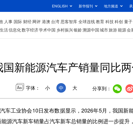
ENGLISH
新华报刊
地方频道
承
政
人事
国际
财经
网评
港澳
台湾
思客智库
全球连线
教育
科技
科创
量子
生活
信息化
数字经济
学术中国
乡村振兴
银龄
溯源中国
城市
旅游
能源
会
我国新能源汽车产销量同比两
字体：
小
中
大
分享到：
工业协会10日发布数据显示，2026年5月，我国新能
4%，新能源汽车新车销量占汽车新车总销量的比例进一步提升，