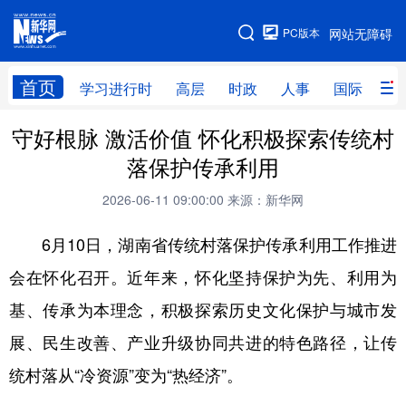
手机版
PC版本
网站无障碍
网站地图
首页
学习进行时
高层
时政
人事
国际
财
守好根脉 激活价值 怀化积极探索传统村
学习进行时
高层
时政
人事
落保护传承利用
国际
财经
网评
港澳
2026-06-11 09:00:00
来源：新华网
台湾
思客智库
全球连线
教育
6月10日，湖南省传统村落保护传承利用工作推进
科技
科创
量子
体育
会在怀化召开。近年来，怀化坚持保护为先、利用为
文化
书画
健康
军事
基、传承为本理念，积极探索历史文化保护与城市发
访谈
视频
图片
政务
展、民生改善、产业升级协同共进的特色路径，让传
法律
中央文件
金融
汽车
统村落从“冷资源”变为“热经济”。
食品
人居
信息化
数字经济