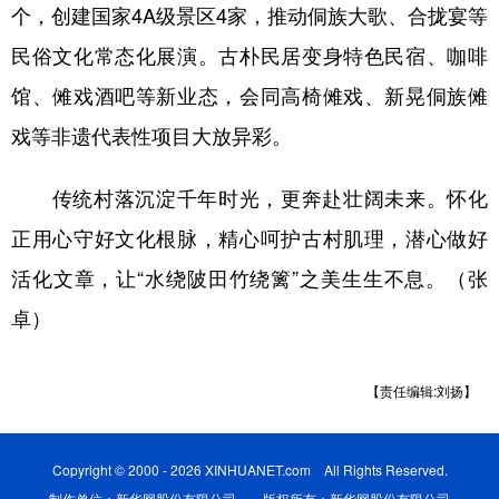
个，创建国家4A级景区4家，推动侗族大歌、合拢宴等
民俗文化常态化展演。古朴民居变身特色民宿、咖啡
馆、傩戏酒吧等新业态，会同高椅傩戏、新晃侗族傩
戏等非遗代表性项目大放异彩。
传统村落沉淀千年时光，更奔赴壮阔未来。怀化
正用心守好文化根脉，精心呵护古村肌理，潜心做好
活化文章，让“水绕陂田竹绕篱”之美生生不息。（张
卓）
【责任编辑:刘扬】
Copyright © 2000 - 2026 XINHUANET.com All Rights Reserved.
制作单位：新华网股份有限公司 版权所有：新华网股份有限公司