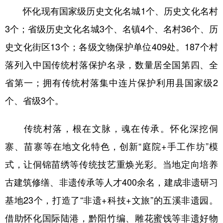
怀化现有国家级历史文化名城1个、历史文化名村
学术中国
乡村振兴
银龄
溯源中国
3个；省级历史文化名城3个、名镇4个、名村36个、历
城市
旅游
能源
会展
史文化街区13个；各级文物保护单位409处。187个村
彩票
娱乐
时尚
悦读
落列入中国传统村落保护名录，数量居全国第四、全
省第一；拥有传统村落集中连片保护利用县国家级2
公益
一带一路
亚太网
上市公司
个、省级3个。
文化产业
传统村落，根在文脉，魂在传承。怀化深挖侗
地方频道
寨、苗寨等在地文化特色，创新“庭院+手工作坊”模
式，让侗锦苗绣等传统技艺重焕光彩。当地定向培养
北京
天津
河北
山西
古建筑修缮、非遗传承等人才400余名，建成非遗研习
辽宁
吉林
上海
江苏
基地23个，打造了“非遗+科技+文旅”的五溪非遗园。
浙江
安徽
福建
江西
借助怀化国际陆港，黔阳竹编、雕花蜜饯等非遗好物