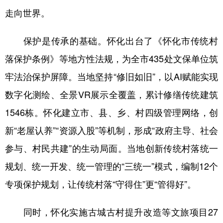
山东
河南
湖北
湖南
走向世界。
广东
广西
海南
重庆
保护是传承的基础。怀化出台了《怀化市传统村
四川
贵州
云南
西藏
落保护条例》等地方性法规，为全市435处文保单位筑
陕西
甘肃
青海
宁夏
牢法治保护屏障。当地坚持“修旧如旧”，以AI赋能实现
新疆
内蒙古
黑龙江
数字化测绘、全景VR展示全覆盖，累计修缮传统建筑
1546栋。怀化建立市、县、乡、村四级管理网络，创
多语种频道
新“老屋认养”“资源入股”等机制，形成“政府主导、社会
参与、村民共建”的生动局面。当地创新传统村落统一
English
Español
Français
عربى
规划、统一开发、统一管理的“三统一”模式，编制12个
Русский язык
日本語
한국어
专项保护规划，让传统村落“守得住”更“管得好”。
Deutsch
Português
同时，怀化实施古城古村提升改造等文旅项目27