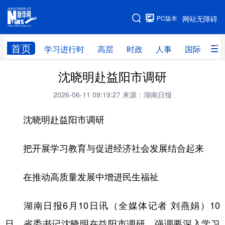
手机版
PC版本
网站无障碍
网站地图
首页
学习进行时
高层
时政
人事
国际
财
沈晓明赴益阳市调研
学习进行时
高层
时政
人事
2026-06-11 09:19:27
来源：湖南日报
国际
财经
网评
港澳
沈晓明赴益阳市调研
台湾
思客智库
全球连线
教育
科技
科创
量子
体育
把开展学习教育与促进经济社会发展结合起来
文化
书画
健康
军事
在推动高质量发展中增进民生福祉
访谈
视频
图片
政务
法律
中央文件
金融
汽车
湖南日报6月10日讯（全媒体记者 刘燕娟）10
日，省委书记沈晓明在益阳市调研，强调要深入学习
食品
人居
信息化
数字经济