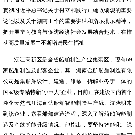
贯彻习近平总书记关于树立和践行正确政绩观的重要
学术中国
乡村振兴
银龄
溯源中国
论述以及关于湖南工作的重要讲话和指示批示精神，
城市
旅游
能源
会展
把开展学习教育与促进经济社会发展结合起来，在推
彩票
娱乐
时尚
悦读
动高质量发展中不断增进民生福祉。
公益
一带一路
亚太网
上市公司
沅江高新区是全省船舶制造产业集聚区，现有59
文化产业
家船舶制造及配套企业，其中湖南金航船舶制造有限
公司是集船舶设计、建造、维修、拆解业务于一体的
地方频道
国家级专精特新“小巨人”企业，目前正在建设国内首个
北京
天津
河北
山西
液化天然气江海直达船舶智能制造生产线。沈晓明来
辽宁
吉林
上海
江苏
到该企业，察看船舶建造流程，深入了解船舶智能制
造及产线扩能升级情况。他指出，要坚持智能化、绿
浙江
安徽
福建
江西