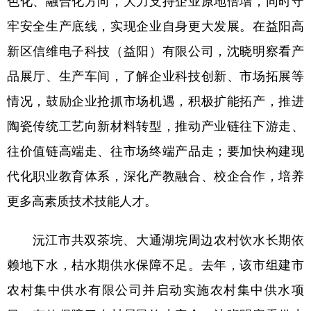
色化、融合化方向，大力支持企业原地倍增，同时守
山东
河南
湖北
湖南
牢安全生产底线，实现企业自身更大发展。在益阳高
广东
广西
海南
重庆
新区信维电子科技（益阳）有限公司，沈晓明察看产
四川
贵州
云南
西藏
品展厅、生产车间，了解企业科技创新、市场拓展等
陕西
甘肃
青海
宁夏
情况，鼓励企业抢抓市场机遇，积极扩能拓产，推进
新疆
内蒙古
黑龙江
陶瓷传统工艺向新材料转型，推动产业链往下游走、
往价值链高端走、往市场终端产品走；要加快构建现
多语种频道
代化职业教育体系，深化产教融合、校企合作，培养
更多高素质技术技能人才。
English
Español
Français
عربى
Русский язык
日本語
한국어
沅江市共双茶垸、大通湖垸周边农村饮水长期依
赖地下水，枯水期供水保障不足。去年，该市组建市
Deutsch
Português
农村集中供水有限公司并启动实施农村集中供水项