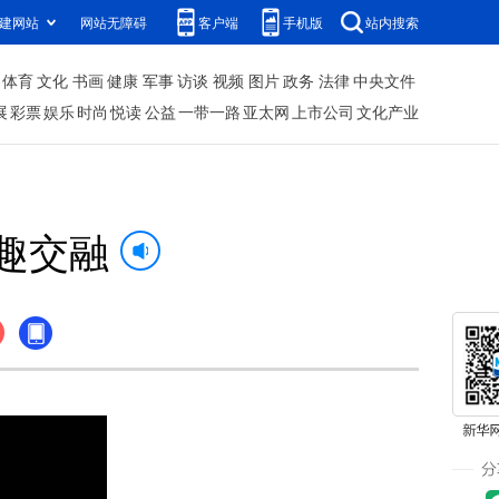
建网站
网站无障碍
客户端
手机版
站内搜索
体育
文化
书画
健康
军事
访谈
视频
图片
政务
法律
中央文件
展
彩票
娱乐
时尚
悦读
公益
一带一路
亚太网
上市公司
文化产业
野趣交融