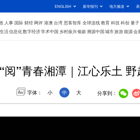
ENGLISH
新华报刊
地方频道
承
政
人事
国际
财经
网评
港澳
台湾
思客智库
全球连线
教育
科技
科创
量子
生活
信息化
数字经济
学术中国
乡村振兴
银龄
溯源中国
城市
旅游
能源
会
“阅”青春湘潭｜江心乐土 
字体：
小
中
大
分享到：