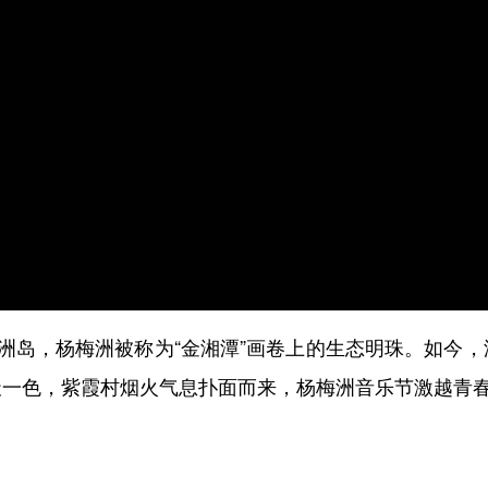
洲岛，杨梅洲被称为“金湘潭”画卷上的生态明珠。如今，
天一色，紫霞村烟火气息扑面而来，杨梅洲音乐节激越青