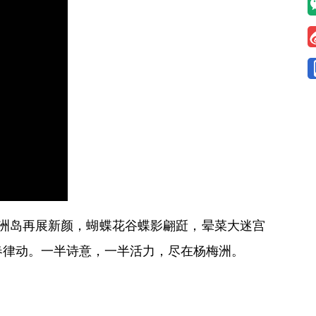
洲岛再展新颜，蝴蝶花谷蝶影翩跹，晕菜大迷宫
春律动。一半诗意，一半活力，尽在杨梅洲。