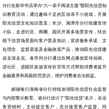
分行在新华书店举办“六一亲子阅读主题”暨阳光信贷知
学术中国
乡村振兴
银龄
溯源中国
识教育活动，通过趣味十足的互动亲子小游戏，开展
城市
旅游
能源
会展
阳光信贷文化知识普及；长沙、湘潭市分行组建宣传
彩票
娱乐
时尚
悦读
小队，走进社区、商圈、园区开展多场景宣传，结合
线下信贷场景面向客户普及知识，宣讲服务承诺、文
公益
一带一路
亚太网
上市公司
化理念、监督渠道及金融政策产品，推动阳光信贷建
文化产业
设走深走实。各市州分行通过在网点播放宣传动画、
进社区、进园区发放宣传折页等方式帮助消费者提升
地方频道
金融素养和风险防范意识，维护消费者合法权益。
北京
天津
河北
山西
邮储银行湖南省分行持续加强阳光信贷社会监督
辽宁
吉林
上海
江苏
与内部警示教育。省分行设计了“阳光信贷”名片，在业
浙江
安徽
福建
江西
务营销时，主动提交客户，充分接受客户监督。同