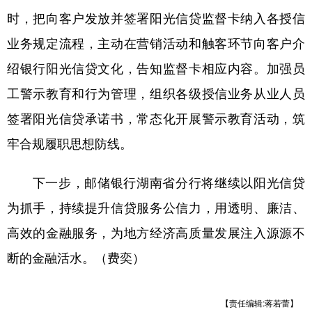
山东
河南
湖北
湖南
时，把向客户发放并签署阳光信贷监督卡纳入各授信
广东
广西
海南
重庆
业务规定流程，主动在营销活动和触客环节向客户介
四川
贵州
云南
西藏
绍银行阳光信贷文化，告知监督卡相应内容。加强员
工警示教育和行为管理，组织各级授信业务从业人员
陕西
甘肃
青海
宁夏
签署阳光信贷承诺书，常态化开展警示教育活动，筑
新疆
内蒙古
黑龙江
牢合规履职思想防线。
多语种频道
下一步，邮储银行湖南省分行将继续以阳光信贷
为抓手，持续提升信贷服务公信力，用透明、廉洁、
English
Español
Français
عربى
高效的金融服务，为地方经济高质量发展注入源源不
Русский язык
日本語
한국어
断的金融活水。（费奕）
Deutsch
Português
【责任编辑:蒋若蕾】