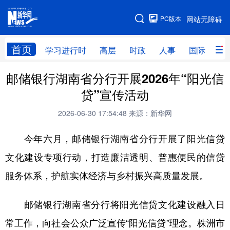
手机版
PC版本
网站无障碍
网站地图
首页
学习进行时
高层
时政
人事
国际
财
邮储银行湖南省分行开展2026年“阳光信
学习进行时
高层
时政
人事
贷”宣传活动
国际
财经
网评
港澳
2026-06-30 17:54:48
来源：新华网
台湾
思客智库
全球连线
教育
今年六月，邮储银行湖南省分行开展了阳光信贷
科技
科创
量子
体育
文化建设专项行动，打造廉洁透明、普惠便民的信贷
文化
书画
健康
军事
服务体系，护航实体经济与乡村振兴高质量发展。
访谈
视频
图片
政务
邮储银行湖南省分行将阳光信贷文化建设融入日
法律
中央文件
金融
汽车
常工作，向社会公众广泛宣传“阳光信贷”理念。株洲市
食品
人居
信息化
数字经济