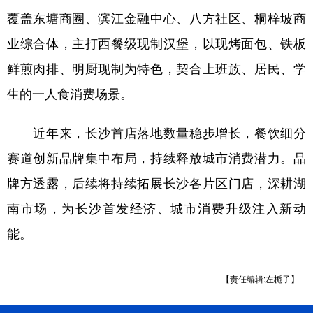
覆盖东塘商圈、滨江金融中心、八方社区、桐梓坡商
学术中国
乡村振兴
银龄
溯源中国
业综合体，主打西餐级现制汉堡，以现烤面包、铁板
城市
旅游
能源
会展
鲜煎肉排、明厨现制为特色，契合上班族、居民、学
彩票
娱乐
时尚
悦读
生的一人食消费场景。
公益
一带一路
亚太网
上市公司
近年来，长沙首店落地数量稳步增长，餐饮细分
文化产业
赛道创新品牌集中布局，持续释放城市消费潜力。品
牌方透露，后续将持续拓展长沙各片区门店，深耕湖
地方频道
南市场，为长沙首发经济、城市消费升级注入新动
北京
天津
河北
山西
能。
辽宁
吉林
上海
江苏
【责任编辑:左栀子】
浙江
安徽
福建
江西