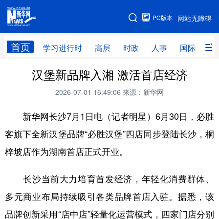
手机版
PC版本
网站无障碍
网站地图
首页
学习进行时
高层
时政
人事
国际
财
汉堡新品牌入湘 激活首店经济
学习进行时
高层
时政
人事
2026-07-01 16:49:06
来源：新华网
国际
财经
网评
港澳
新华网长沙7月1日电（记者明星）6月30日，必胜
台湾
思客智库
全球连线
教育
客旗下全新汉堡品牌“必胜汉堡”四店同步登陆长沙，桐
科技
科创
量子
体育
梓坡店作为湖南首店正式开业。
文化
书画
健康
军事
访谈
视频
图片
政务
长沙当前大力培育首发经济，年轻化消费群体、
多元商业布局持续吸引各类品牌首店入驻。据悉，该
法律
中央文件
金融
汽车
品牌创新采用“店中店”轻量化运营模式，四家门店分别
食品
人居
信息化
数字经济