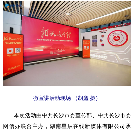
学术中国
乡村振兴
银龄
溯源中国
城市
旅游
能源
会展
彩票
娱乐
时尚
悦读
公益
一带一路
亚太网
上市公司
文化产业
地方频道
微宣讲活动现场 （胡鑫 摄）
北京
天津
河北
山西
辽宁
吉林
上海
江苏
本次活动由中共长沙市委宣传部、中共长沙市委
浙江
安徽
福建
江西
网信办联合主办，湖南星辰在线新媒体有限公司承