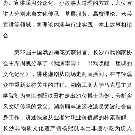
办。宣讲采用分众化、小故事大道理的方式，六位宣
山东
河南
湖北
湖南
讲人分别来自文化传承、基层服务、高校理论、老兵
广东
广西
海南
重庆
宣讲等领域，将理论内涵与行业实践、本土故事相结
四川
贵州
云南
西藏
合。
陕西
甘肃
青海
宁夏
第32届中国戏剧梅花奖获得者、长沙市戏剧家协
新疆
内蒙古
黑龙江
会主席周帆分享了《我演李闰：一出戏唤醒一座城的
文化记忆》，讲述湘剧从剧场走向直播间，在年轻观
多语种频道
众中重新获得关注的过程。湖南工商大学马克思主义
English
Español
Français
عربى
学院刘为夷以浏阳秧田村走出31位博士为例，分析乡
Русский язык
日本語
한국어
风文明传承的意义。湖南顺丰速运收派员黄波结合自
Deutsch
Português
身工作，讲述快递从业者对职业价值感的朴素理解。
长沙非物质文化遗产馆杨熙以本土非遗小吃为切入