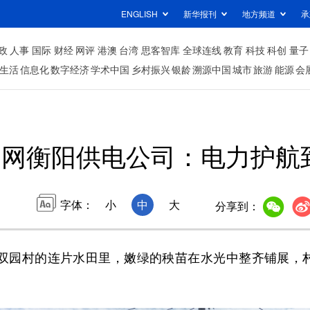
ENGLISH
新华报刊
地方频道
承
政
人事
国际
财经
网评
港澳
台湾
思客智库
全球连线
教育
科技
科创
量子
生活
信息化
数字经济
学术中国
乡村振兴
银龄
溯源中国
城市
旅游
能源
会
国网衡阳供电公司：电力护航
字体：
小
中
大
分享到：
园村的连片水田里，嫩绿的秧苗在水光中整齐铺展，