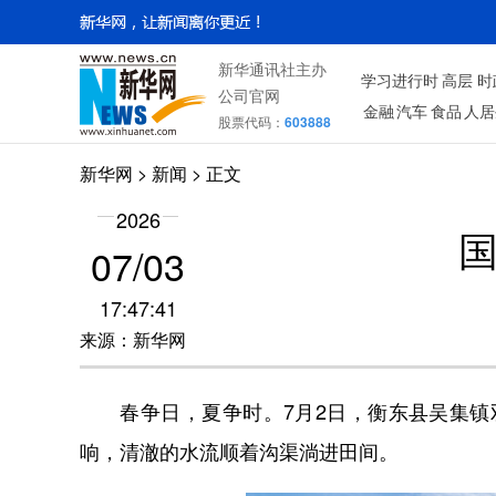
新华通讯社主办
学习进行时
高层
时
公司官网
金融
汽车
食品
人居
股票代码：
603888
新华网
> 新闻 > 正文
2026
07/03
17:47:41
来源：新华网
春争日，夏争时。7月2日，衡东县吴集镇双
响，清澈的水流顺着沟渠淌进田间。