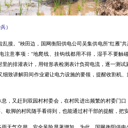
兵）
乱接。”秧田边，国网衡阳供电公司吴集供电所“红雁”共
电注意事项：“地爬线、挂钩线都用不得，湿手不要触
村里的排灌表计，用钳形表检测表计负荷电流，逐一测试
们又细致讲解田间作业避让电力设施的要领，提醒收割机、
，又赶到双园村村委会，在村民进出频繁的村委门口
事、歇脚的村民随手看得到，也能通过村干部的提醒，把
天气交替，安全风险显著增加。为此，国网衡阳供电