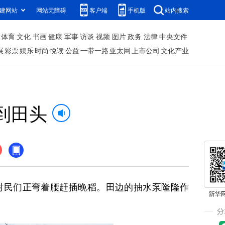
建网站
网站无障碍
客户端
手机版
站内搜索
体育
文化
书画
健康
军事
访谈
视频
图片
政务
法律
中央文件
展
彩票
娱乐
时尚
悦读
公益
一带一路
亚太网
上市公司
文化产业
到田头
村民们正弯着腰赶插晚稻。田边的抽水泵隆隆作