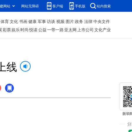
建网站
网站无障碍
客户端
手机版
站内搜索
体育
文化
书画
健康
军事
访谈
视频
图片
政务
法律
中央文件
展
彩票
娱乐
时尚
悦读
公益
一带一路
亚太网
上市公司
文化产业
上线