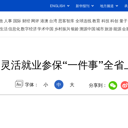
ENGLISH
新华报刊
地方频道
承
政
人事
国际
财经
网评
港澳
台湾
思客智库
全球连线
教育
科技
科创
量子
生活
信息化
数字经济
学术中国
乡村振兴
银龄
溯源中国
城市
旅游
能源
会
灵活就业参保“一件事”全省
字体：
小
中
大
分享到：