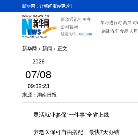
新华通讯社主办
学习进行时
高层
时
公司官网
金融
汽车
食品
人居
股票代码：
603888
新华网
> 新闻 > 正文
2026
07/08
09:32:23
来源：湖南日报
灵活就业参保“一件事”全省上线
养老医保可自由搭配，最快7天办结