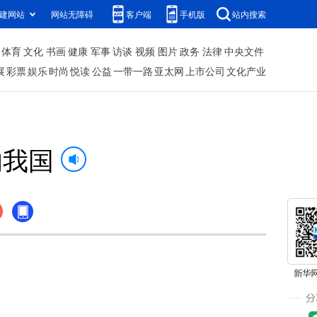
建网站
网站无障碍
客户端
手机版
站内搜索
体育
文化
书画
健康
军事
访谈
视频
图片
政务
法律
中央文件
展
彩票
娱乐
时尚
悦读
公益
一带一路
亚太网
上市公司
文化产业
响我国