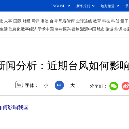
ENGLISH
新华报刊
地方频道
承
政
人事
国际
财经
网评
港澳
台湾
思客智库
全球连线
教育
科技
科创
量子
生活
信息化
数字经济
学术中国
乡村振兴
银龄
溯源中国
城市
旅游
能源
会
新闻分析：近期台风如何影
字体：
小
中
大
分享到：
如何影响我国