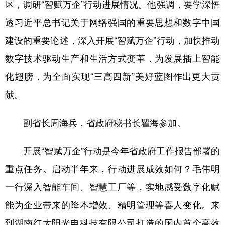
区，调研“智赋万企”行动进展情况。他强调，要学深悟
学术中国
乡村振兴
银龄
溯源中国
透习近平总书记关于网络强国的重要思想和数字中国
建设的重要论述，深入开展“智赋万企”行动，加快推动
城市
旅游
能源
会展
数字技术驱动生产和生活方式变革，为发展插上智能
彩票
娱乐
时尚
悦读
化翅膀，为全面实现“三高四新”美好蓝图作出更大贡
公益
一带一路
亚太网
上市公司
献。
文化产业
副省长周海兵，省政府秘书长瞿海参加。
地方频道
开展“智赋万企”行动是今年省政府工作报告部署的
北京
天津
河北
山西
重点任务。启动半年来，行动进展成效如何？毛伟明
一行深入智能车间、智慧工厂等，实地感受数字化赋
辽宁
吉林
上海
江苏
能为企业带来的降本增效、精明管理等喜人变化。来
浙江
安徽
福建
江西
到湖南红太阳光电科技有限公司打造的国内首个高效