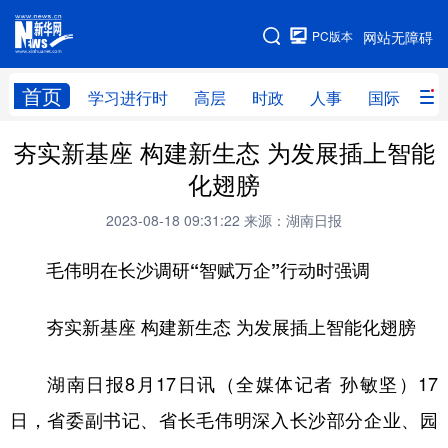
手机版
PC版本
网站无障碍
网站地图
首页
学习进行时
高层
时政
人事
国际
财
夯实新基座 构建新生态 为发展插上智能
学习进行时
高层
时政
人事
化翅膀
国际
财经
网评
港澳
2023-08-18 09:31:22
来源：湖南日报
台湾
思客智库
全球连线
教育
毛伟明在长沙调研“智赋万企”行动时强调
科技
科创
量子
体育
文化
书画
健康
军事
夯实新基座 构建新生态 为发展插上智能化翅膀
访谈
视频
图片
政务
湖南日报8月17日讯（全媒体记者 孙敏坚）17
法律
中央文件
金融
汽车
日，省委副书记、省长毛伟明深入长沙部分企业、园
食品
人居
信息化
数字经济