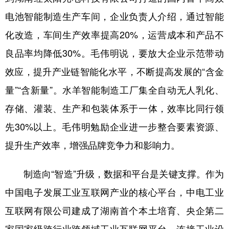
山东
河南
湖北
湖南
电池智能制造生产车间，企业负责人介绍，通过智能
广东
广西
海南
重庆
化改造，车间生产效率提高20%，运营成本和产品不
四川
贵州
云南
西藏
良品率均降低30%。毛伟明说，要放大企业示范带动
陕西
甘肃
青海
宁夏
效应，提升产业链智能化水平，不断提高发展的“含金
量”“含新量”。水羊智能制造工厂集全自动无人乳化、
新疆
内蒙古
黑龙江
存储、灌装、生产和包装体系于一体，效率比同行领
先30%以上。毛伟明勉励企业进一步整合要素资源、
多语种频道
提升生产效率，增强品牌竞争力和影响力。
English
Español
Français
عربى
制造向“智造”升级，数据和平台是关键支撑。作为
Русский язык
日本語
한국어
中国电子发展工业互联网产业的核心平台，中电工业
Deutsch
Português
互联网有限公司建成了湖南首个本土培育、央企第二
家国家级跨行业跨领域工业互联网平台，连接工业设