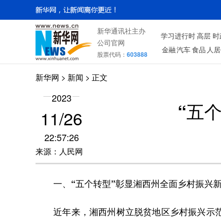
新华通讯社主办
学习进行时
高层
时
公司官网
金融
汽车
食品
人居
股票代码：
603888
新华网
> 新闻 > 正文
2023
“五
11/26
22:57:26
来源：人民网
一、“五个转型”彰显湘西州全面乡村振兴
近年来，湘西州树立脱贫地区乡村振兴示范区