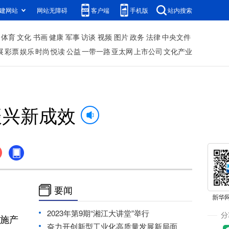
建网站
网站无障碍
客户端
手机版
站内搜索
体育
文化
书画
健康
军事
访谈
视频
图片
政务
法律
中央文件
展
彩票
娱乐
时尚
悦读
公益
一带一路
亚太网
上市公司
文化产业
振兴新成效
要闻
2023年第9期“湘江大讲堂”举行
施产
奋力开创新型工业化高质量发展新局面