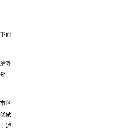
下而
共治等
帮邻、
市区
优做
，泸