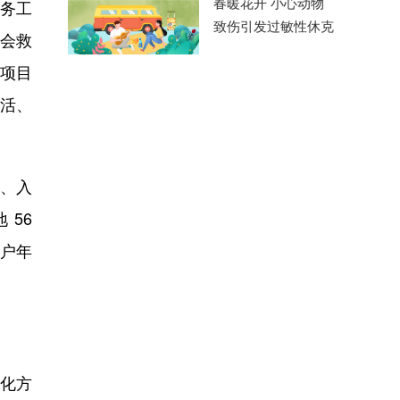
春暖花开 小心动物
务工
致伤引发过敏性休克
会救
设项目
生活、
、入
 56
贫户年
化方