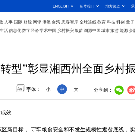
ENGLISH
新华报刊
地方频道
承
政
人事
国际
财经
网评
港澳
台湾
思客智库
全球连线
教育
科技
科创
量子
生活
信息化
数字经济
学术中国
乡村振兴
银龄
溯源中国
城市
旅游
能源
会
个转型”彰显湘西州全面乡村
字体：
小
中
大
分享到：
新成效
新目标， 守牢粮食安全和不发生规模性返贫底线，实