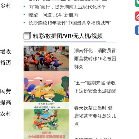
，乡村
向“新”而行，提升湖南工业现代化水平
瞭望丨问道“北斗”新航向
长沙连续16年获评“中国最具幸福感城市”
精彩/数据图/VR/无人机/视频
增收
湖南怀化：消防员冒
雨营救转移15名被困
裕迈
群众
“五一”假期来临 请收
民劳
下这份安全出游提醒
提高
春天饮茶正当时 健
中农村
康喝茶需要注意这几
点