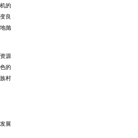
机的
复变良
耕地抛
资源
色的
民族村
发展