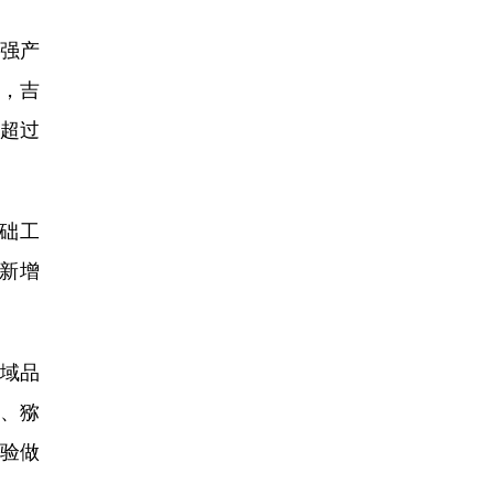
强产
收，吉
入超过
础工
育新增
地域品
、猕
经验做