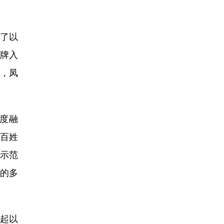
了以
品牌入
元，凤
度融
旺百姓
合示范
的多
起以