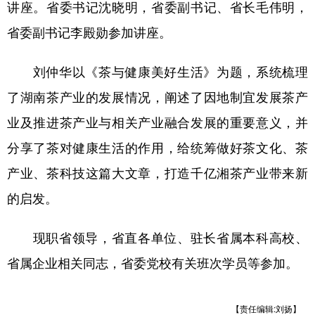
讲座。省委书记沈晓明，省委副书记、省长毛伟明，
学术中国
乡村振兴
银龄
溯源中国
省委副书记李殿勋参加讲座。
城市
旅游
能源
会展
刘仲华以《茶与健康美好生活》为题，系统梳理
彩票
娱乐
时尚
悦读
了湖南茶产业的发展情况，阐述了因地制宜发展茶产
公益
一带一路
亚太网
上市公司
业及推进茶产业与相关产业融合发展的重要意义，并
分享了茶对健康生活的作用，给统筹做好茶文化、茶
文化产业
产业、茶科技这篇大文章，打造千亿湘茶产业带来新
的启发。
地方频道
北京
天津
河北
山西
现职省领导，省直各单位、驻长省属本科高校、
省属企业相关同志，省委党校有关班次学员等参加。
辽宁
吉林
上海
江苏
浙江
安徽
福建
江西
【责任编辑:刘扬】