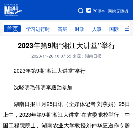
手机版
PC版本
网站无障碍
网站地图
首页
学习进行时
高层
时政
人事
国际
财
2023年第9期“湘江大讲堂”举行
学习进行时
高层
时政
人事
2023-11-26 10:07:55
来源：湖南日报
国际
财经
网评
港澳
2023年第9期“湘江大讲堂”举行
台湾
思客智库
全球连线
教育
科技
科创
量子
体育
沈晓明毛伟明李殿勋参加
文化
书画
健康
军事
湖南日报11月25日讯（全媒体记者 刘燕娟）25日
访谈
视频
图片
政务
上午，2023年第9期“湘江大讲堂”在省委党校举行，中
法律
中央文件
金融
汽车
国工程院院士、湖南农业大学教授刘仲华应邀作专题
食品
人居
信息化
数字经济