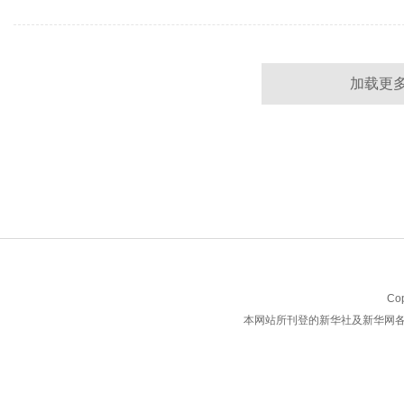
加载更
Co
本网站所刊登的新华社及新华网