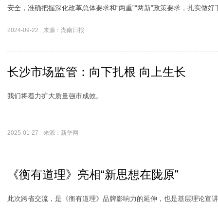
安全，准确把握深化改革总体要求和“两重”“两新”政策要求，扎实做
行“1376”总体思路和“1+3+X”现代化产业体系建设要求，推动港口
2024-09-22
来源：湖南日报
本增效，当好建设中国式现代化“七个岳阳”的开路先锋。"
长沙市场监管：向下扎根 向上生长
我们将着力扩大质量强市成效。
2025-01-27
来源：新华网
《衡有道理》亮相“新思想在陇原”
此次跨省交流，是《衡有道理》品牌影响力的延伸，也是基层理论宣